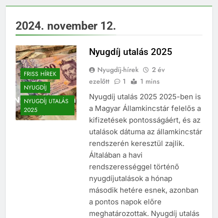
2024. november 12.
Nyugdíj utalás 2025
Nyugdíj-hírek
2 év
FRISS HÍREK
ezelőtt
1
1 mins
NYUGDÍJ
Nyugdíj utalás 2025 2025-ben is
NYUGDÍJ UTALÁS
a Magyar Államkincstár felelős a
2025
kifizetések pontosságáért, és az
utalások dátuma az államkincstár
rendszerén keresztül zajlik.
Általában a havi
rendszerességgel történő
nyugdíjutalások a hónap
második hetére esnek, azonban
a pontos napok előre
meghatározottak. Nyugdíj utalás