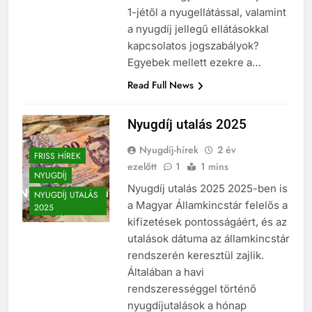
1-jétől a nyugellátással, valamint
a nyugdíj jellegű ellátásokkal
kapcsolatos jogszabályok?
Egyebek mellett ezekre a…
Read Full News
Nyugdíj utalás 2025
Nyugdíj-hírek
2 év
FRISS HÍREK
ezelőtt
1
1 mins
NYUGDÍJ
Nyugdíj utalás 2025 2025-ben is
NYUGDÍJ UTALÁS
a Magyar Államkincstár felelős a
2025
kifizetések pontosságáért, és az
utalások dátuma az államkincstár
rendszerén keresztül zajlik.
Általában a havi
rendszerességgel történő
nyugdíjutalások a hónap