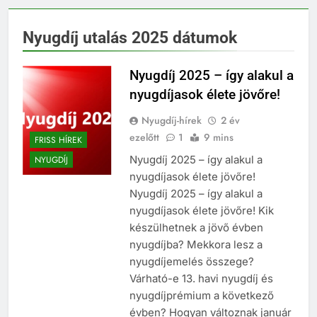
Nyugdíj utalás 2025 dátumok
Nyugdíj 2025 – így alakul a
nyugdíjasok élete jövőre!
Nyugdíj-hírek
2 év
ezelőtt
1
9 mins
FRISS HÍREK
Nyugdíj 2025 – így alakul a
NYUGDÍJ
nyugdíjasok élete jövőre!
Nyugdíj 2025 – így alakul a
nyugdíjasok élete jövőre! Kik
készülhetnek a jövő évben
nyugdíjba? Mekkora lesz a
nyugdíjemelés összege?
Várható-e 13. havi nyugdíj és
nyugdíjprémium a következő
évben? Hogyan változnak január