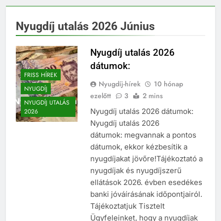
Nyugdíj utalás 2026 Június
Nyugdíj utalás 2026
dátumok:
FRISS HÍREK
Nyugdíj-hírek
10 hónap
NYUGDÍJ
ezelőtt
3
2 mins
NYUGDÍJ UTALÁS
Nyugdíj utalás 2026 dátumok:
2026
Nyugdíj utalás 2026
dátumok: megvannak a pontos
dátumok, ekkor kézbesítik a
nyugdíjakat jövőre!Tájékoztató a
nyugdíjak és nyugdíjszerű
ellátások 2026. évben esedékes
banki jóváírásának időpontjairól.
Tájékoztatjuk Tisztelt
Ügyfeleinket, hogy a nyugdíjak