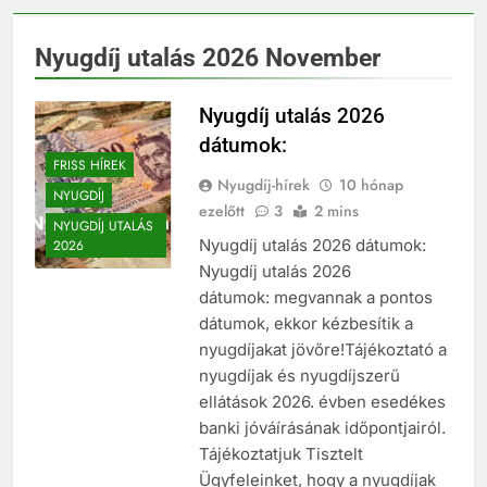
Nyugdíj utalás 2026 November
Nyugdíj utalás 2026
dátumok:
FRISS HÍREK
Nyugdíj-hírek
10 hónap
NYUGDÍJ
ezelőtt
3
2 mins
NYUGDÍJ UTALÁS
Nyugdíj utalás 2026 dátumok:
2026
Nyugdíj utalás 2026
dátumok: megvannak a pontos
dátumok, ekkor kézbesítik a
nyugdíjakat jövőre!Tájékoztató a
nyugdíjak és nyugdíjszerű
ellátások 2026. évben esedékes
banki jóváírásának időpontjairól.
Tájékoztatjuk Tisztelt
Ügyfeleinket, hogy a nyugdíjak