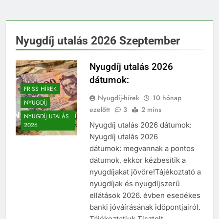
Nyugdíj utalás 2026 Szeptember
Nyugdíj utalás 2026
dátumok:
FRISS HÍREK
Nyugdíj-hírek
10 hónap
NYUGDÍJ
ezelőtt
3
2 mins
NYUGDÍJ UTALÁS
Nyugdíj utalás 2026 dátumok:
2026
Nyugdíj utalás 2026
dátumok: megvannak a pontos
dátumok, ekkor kézbesítik a
nyugdíjakat jövőre!Tájékoztató a
nyugdíjak és nyugdíjszerű
ellátások 2026. évben esedékes
banki jóváírásának időpontjairól.
Tájékoztatjuk Tisztelt