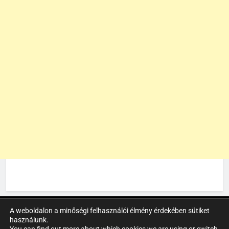
A weboldalon a minőségi felhasználói élmény érdekében sütiket
Newsmatic - News WordPress sablon 2026. Powered By
használunk.
.
BlazeThemes