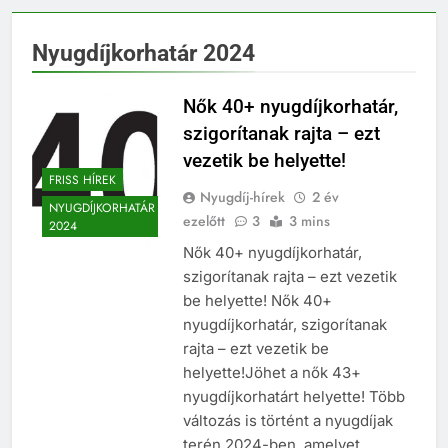
Nyugdíjkorhatár 2024
Nők 40+ nyugdíjkorhatár,
szigorítanak rajta – ezt
vezetik be helyette!
FRISS HÍREK
Nyugdíj-hírek
2 év
NYUGDÍJKORHATÁR
ezelőtt
3
3 mins
2024
Nők 40+ nyugdíjkorhatár,
szigorítanak rajta – ezt vezetik
be helyette! Nők 40+
nyugdíjkorhatár, szigorítanak
rajta – ezt vezetik be
helyette!Jöhet a nők 43+
nyugdíjkorhatárt helyette! Több
változás is történt a nyugdíjak
terén 2024-ben, amelyet