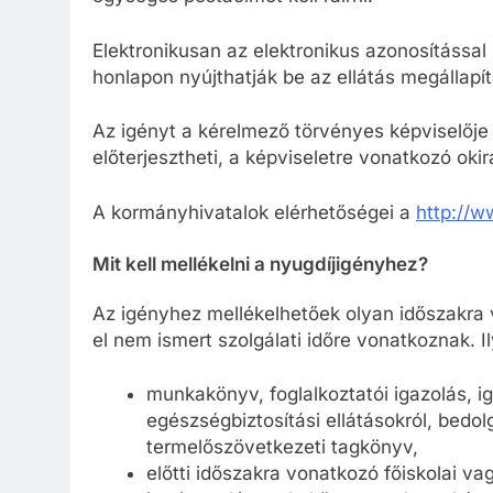
Elektronikusan az elektronikus azonosítássa
honlapon nyújthatják be az ellátás megállapít
Az igényt a kérelmező törvényes képviselőj
előterjesztheti, a képviseletre vonatkozó okir
A kormányhivatalok elérhetőségei a
http://w
Mit kell mellékelni a nyugdíjigényhez?
Az igényhez mellékelhetőek olyan időszakr
el nem ismert szolgálati időre vonatkoznak. I
munkakönyv, foglalkoztatói igazolás, ig
egészségbiztosítási ellátásokról, bedo
termelőszövetkezeti tagkönyv,
előtti időszakra vonatkozó főiskolai v