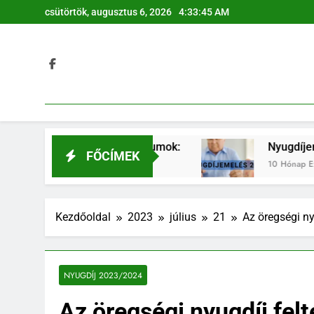
Ugrás
csütörtök, augusztus 6, 2026
4:33:46 AM
a
tartalomra
alás 2026 dátumok:
Nyugdíjemelés 2026 – enn
FŐCÍMEK
őtt
10 Hónap Ezelőtt
Kezdőoldal
2023
július
21
Az öregségi ny
NYUGDÍJ 2023/2024
Az öregségi nyugdíj fel