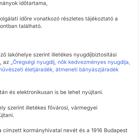
lmányok időtartama,
lgálati időre vonatkozó részletes tájékoztató a
ontban található.
ő lakóhelye szerint illetékes nyugdíjbiztosítási
l, az
„Öregségi nyugdíj, nők kedvezményes nyugdíja,
áncművészeti életjáradék, átmeneti bányászjáradék
án és elektronikusan is be lehet nyújtani.
y szerint illetékes fővárosi, vármegyei
jtani.
 a címzett kormányhivatal nevét és a 1916 Budapest