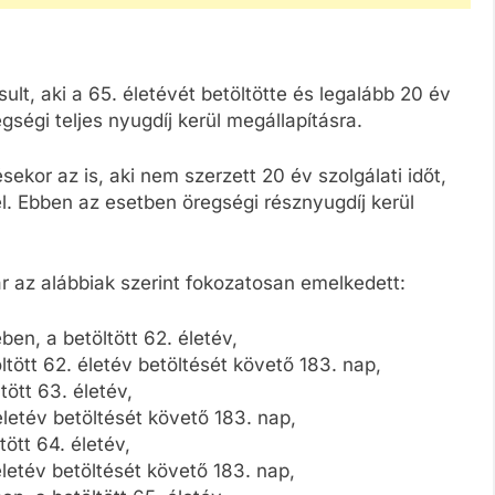
ult, aki a 65. életévét betöltötte és legalább 20 év
gségi teljes nyugdíj kerül megállapításra.
sekor az is, aki nem szerzett 20 év szolgálati időt,
el. Ebben az esetben öregségi résznyugdíj kerül
ár az alábbiak szerint fokozatosan emelkedett:
ben, a betöltött 62. életév,
tött 62. életév betöltését követő 183. nap,
ött 63. életév,
letév betöltését követő 183. nap,
ött 64. életév,
letév betöltését követő 183. nap,