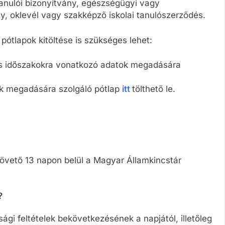
anulói bizonyítvány, egészségügyi vagy
y, oklevél vagy szakképző iskolai tanulószerződés.
ótlapok kitöltése is szükséges lehet:
es időszakokra vonatkozó adatok megadására
k megadására szolgáló pótlap
itt
tölthető le.
követő 13 napon belül a Magyar Államkincstár
?
ági feltételek bekövetkezésének a napjától, illetőleg