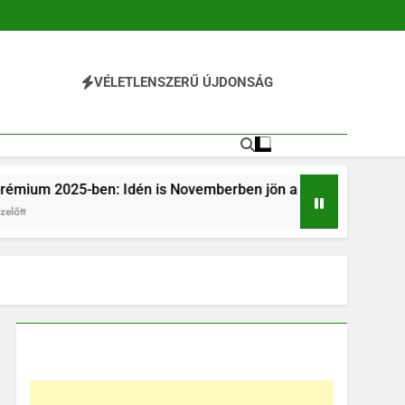
VÉLETLENSZERŰ ÚJDONSÁG
: Idén is Novemberben jön a pluszpénz!
Nyug
1 Év E