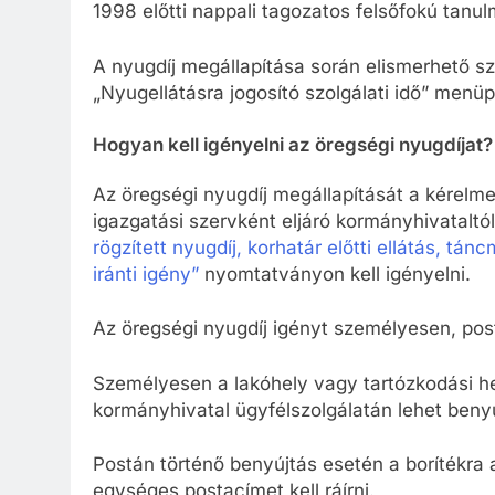
1998 előtti nappali tagozatos felsőfokú tanu
A nyugdíj megállapítása során elismerhető szo
„Nyugellátásra jogosító szolgálati idő” menüp
Hogyan kell igényelni az öregségi nyugdíjat?
Az öregségi nyugdíj megállapítását a kérelmez
igazgatási szervként eljáró kormányhivataltó
rögzített nyugdíj, korhatár előtti ellátás, t
iránti igény”
nyomtatványon kell igényelni.
Az öregségi nyugdíj igényt személyesen, post
Személyesen a lakóhely vagy tartózkodási hel
kormányhivatal ügyfélszolgálatán lehet benyú
Postán történő benyújtás esetén a borítékra
egységes postacímet kell ráírni.