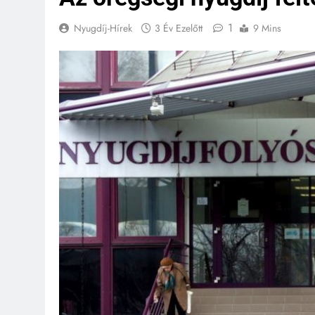
1
Nyugdíj-Hírek
3 Év Ezelőtt
9 Mins