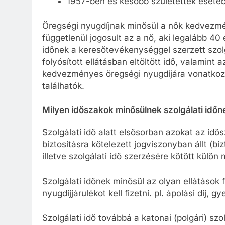
1957-ben és később születettek esetébe
Öregségi nyugdíjnak minősül a nők kedvezmén
függetlenül jogosult az a nő, aki legalább 40 
időnek a keresőtevékenységgel szerzett szolg
folyósított ellátásban eltöltött idő, valamint 
kedvezményes öregségi nyugdíjára vonatkozó
találhatók.
Milyen időszakok minősülnek szolgálati időn
Szolgálati idő alatt elsősorban azokat az idős
biztosításra kötelezett jogviszonyban állt (bizt
illetve szolgálati idő szerzésére kötött külön
Szolgálati időnek minősül az olyan ellátások 
nyugdíjjárulékot kell fizetni. pl. ápolási díj, 
Szolgálati idő továbbá a katonai (polgári) sz