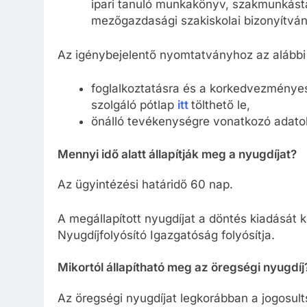
ipari tanuló munkakönyv, szakmunkást
mezőgazdasági szakiskolai bizonyítván
Az igénybejelentő nyomtatványhoz az alábbi p
foglalkoztatásra és a korkedvezmény
szolgáló pótlap
itt
tölthető le,
önálló tevékenységre vonatkozó adato
Mennyi idő alatt állapítják meg a nyugdíjat?
Az ügyintézési határidő 60 nap.
A megállapított nyugdíjat a döntés kiadását 
Nyugdíjfolyósító Igazgatóság folyósítja.
Mikortól állapítható meg az öregségi nyugdíj
Az öregségi nyugdíjat legkorábban a jogosults