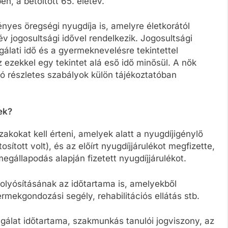
n, a betöltött 65. életév.
yes öregségi nyugdíja is, amelyre életkorától
év jogosultsági idővel rendelkezik. Jogosultsági
álati idő és a gyermeknevelésre tekintettel
az ezekkel egy tekintet alá eső idő minősül. A nők
 részletes szabályok külön tájékoztatóban
ek?
zakokat kell érteni, amelyek alatt a nyugdíjigénylő
osított volt), és az előírt nyugdíjjárulékot megfizette,
 megállapodás alapján fizetett nyugdíjjárulékot.
folyósításának az időtartama is, amelyekből
gyermekgondozási segély, rehabilitációs ellátás stb.
olgálat időtartama, szakmunkás tanulói jogviszony, az