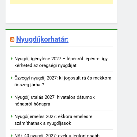
Nyugdíjkorhatár:
Nyugdíj igénylése 2027 – lépésről lépésre: így
kérheted az öregségi nyugdíjat
Özvegyi nyugdíj 2027: ki jogosult rá és mekkora
összeg járhat?
Nyugdíj utalás 2027: hivatalos dátumok
hónapról hónapra
Nyugdíjemelés 2027: ekkora emelésre
számíthatnak a nyugdíjasok
Nők 40 nyugdíj 2027: ezek a legfontosabb