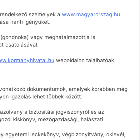
l rendelkező személyek a
www.magyarorszag.hu
ása iránti igényüket.
e (gondnoka) vagy meghatalmazottja is
at csatolásával.
ww.kormanyhivatal.hu
weboldalon találhatóak.
a vonatkozó dokumentumok, amelyek korábban még
lyen igazolás lehet többek között:
azolvány a biztosítási jogviszonyról és az
lgozói kiskönyv, mezőgazdasági, halászati
agy egyetemi leckekönyv, végbizonyítvány, oklevél,